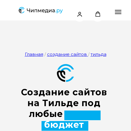
Главная
/
создание сайтов
/
тильда
Создание сайтов
на Тильде под
любые
цели и
бюджет