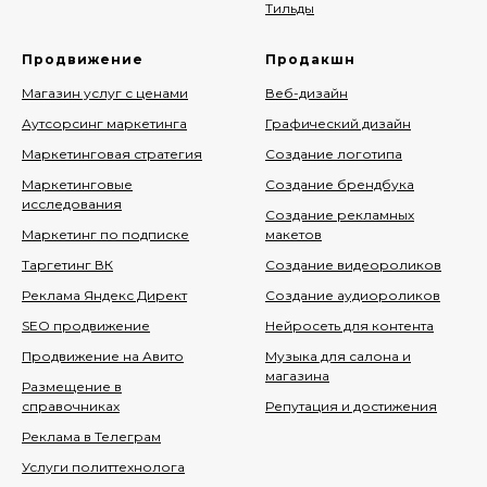
Тильды
Продвижение
Продакшн
Магазин услуг с ценами
Веб-дизайн
Аутсорсинг маркетинга
Графический дизайн
Маркетинговая стратегия
Создание логотипа
Маркетинговые
Создание брендбука
исследования
Создание рекламных
Маркетинг по подписке
макетов
Таргетинг ВК
Создание видеороликов
Реклама Яндекс Директ
Создание аудиороликов
SEO продвижение
Нейросеть для контента
Продвижение на Авито
Музыка для салона и
магазина
Размещение в
справочниках
Репутация и достижения
Реклама в Телеграм
Услуги политтехнолога