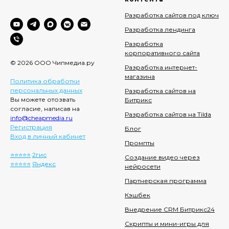
Разработка сайтов под ключ
Разработка лендинга
Разработка
корпоративного сайта
© 2026 ООО Чипмедиа.ру
Разработка интернет-
магазина
Политика обработки
персональных данных
Разработка сайтов на
Вы можете отозвать
Битрикс
согласие, написав на
Разработка сайтов на Tilda
info@cheapmedia.ru
Регистрация
Блог
Вход в личный кабинет
Промпты
⭐️⭐️⭐️⭐️⭐️
2гис
Создание видео через
⭐️⭐️⭐️⭐️⭐️
Яндекс
нейросети
Партнерская программа
Кэшбек
Внедрение CRM Битрикс24
Скрипты и мини-игры для