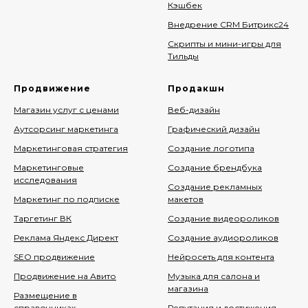
Кэшбек
Внедрение CRM Битрикс24
Скрипты и мини-игры для
Тильды
Продвижение
Продакшн
Магазин услуг с ценами
Веб-дизайн
Аутсорсинг маркетинга
Графический дизайн
Маркетинговая стратегия
Создание логотипа
Маркетинговые
Создание брендбука
исследования
Создание рекламных
Маркетинг по подписке
макетов
Таргетинг ВК
Создание видеороликов
Реклама Яндекс Директ
Создание аудиороликов
SEO продвижение
Нейросеть для контента
Продвижение на Авито
Музыка для салона и
магазина
Размещение в
справочниках
Репутация и достижения