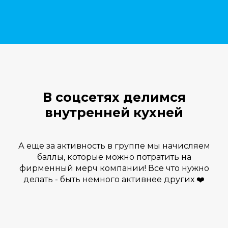
5
серия
6
серия
7
серия
8
серия
В соцсетях делимся
внутренней кухней
9
серия
10
серия
А еще за активность в группе мы начисляем
баллы, которые можно потратить на
11
серия
фирменный мерч компании! Все что нужно
делать - быть немного активнее других ❤️
12
серия
13
серия