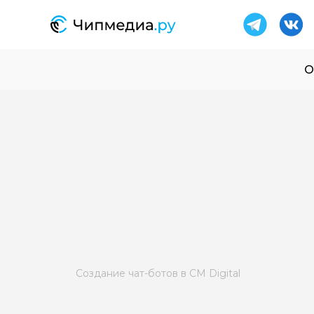
О
Создание чат-ботов в CM Digital