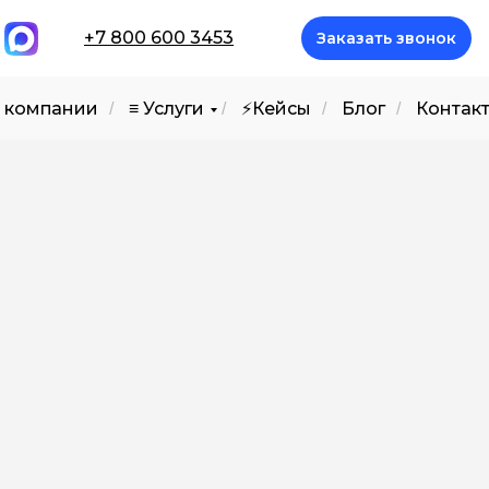
+7 800 600 3453
Заказать звонок
 компании
≡ Услуги
⚡️Кейсы
Блог
Контак
/
/
/
/