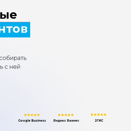
рые
нтов
 собирать
ь с ней
Google Business
Яндекс Бизнес
2ГИС