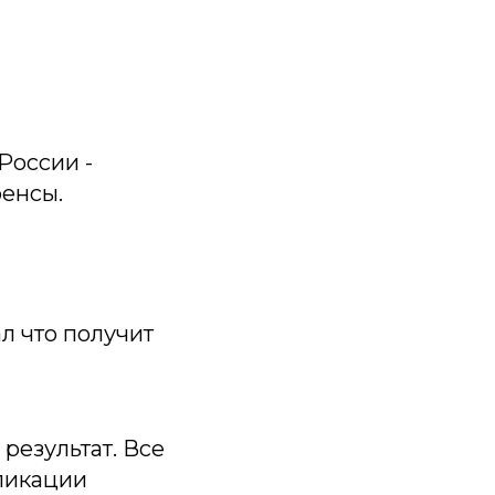
России -
ренсы.
л что получит
результат. Все
бликации