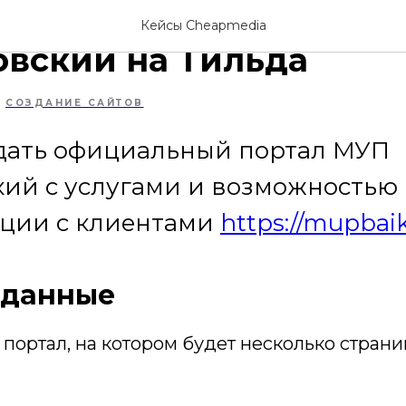
ие сайта для ККП МУП
Кейсы Cheapmedia
овский на Тильда
СОЗДАНИЕ САЙТОВ
здать официальный портал МУП
кий с услугами и возможностью
ции с клиентами
https://mupbaik
 данные
 портал, на котором будет несколько страни