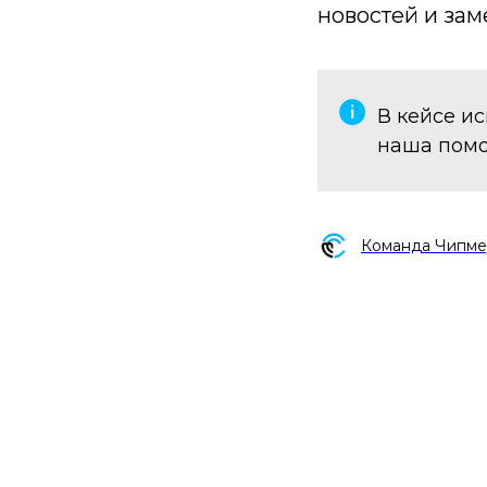
новостей и зам
В кейсе ис
наша пом
Команда Чипме