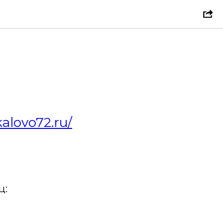
alovo72.ru/
ц: